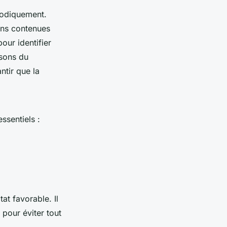
thodiquement.
ions contenues
our identifier
isons du
ntir que la
ssentiels :
at favorable. Il
 pour éviter tout