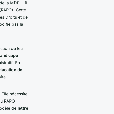
 de la MDPH, il
 (RAPO). Cette
es Droits et de
difie pas la
ction de leur
handicapé
stratif. En
éducation de
ire.
 Elle nécessite
n du RAPO
modèle de
lettre