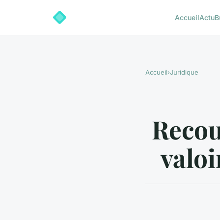
Accueil
Actu
B
Accueil
›
Juridique
Recou
valoi