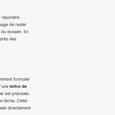
r répondre.
 sage de rester
 du dossier. En
uprès des
comment formuler
d'une
lettre de
er est précisée.
te tâche. Cette
sée directement