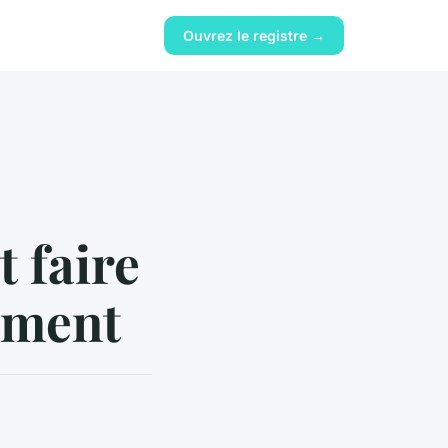
Ouvrez le registre →
 faire
cement