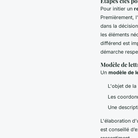
Étapes clés p
Pour initier un
r
Premièrement, l'
dans la décision
les éléments néc
différend est im
démarche respec
Modèle de lett
Un
modèle de l
L'objet de la 
Les coordonn
Une descripti
L'élaboration d'
est conseillé d’
ressentiment.