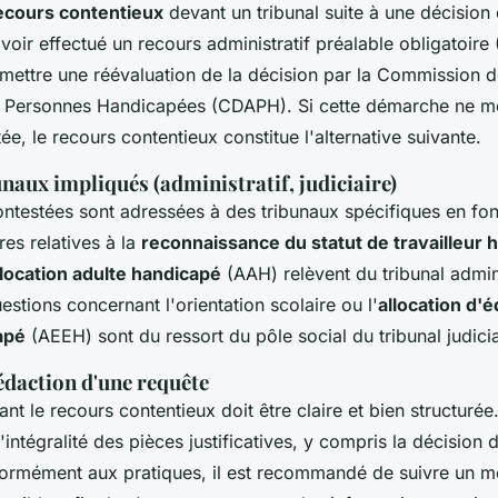
ecours contentieux
devant un tribunal suite à une décision
avoir effectué un recours administratif préalable obligatoire
rmettre une réévaluation de la décision par la Commission d
 Personnes Handicapées (CDAPH). Si cette démarche ne mo
ée, le recours contentieux constitue l'alternative suivante.
naux impliqués (administratif, judiciaire)
ontestées sont adressées à des tribunaux spécifiques en fon
res relatives à la
reconnaissance du statut de travailleur 
llocation adulte handicapé
(AAH) relèvent du tribunal admini
estions concernant l'orientation scolaire ou l'
allocation d'
apé
(AEEH) sont du ressort du pôle social du tribunal judicia
édaction d'une requête
nt le recours contentieux doit être claire et bien structurée.
 l'intégralité des pièces justificatives, y compris la décisio
ormément aux pratiques, il est recommandé de suivre un 