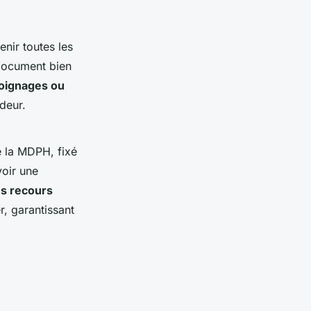
enir toutes les
 document bien
oignages ou
deur.
 la MDPH, fixé
oir une
es recours
, garantissant