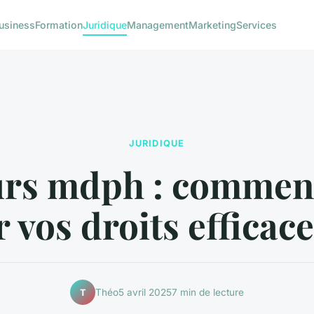
usiness
Formation
Juridique
Management
Marketing
Services
JURIDIQUE
rs mdph : comment
r vos droits effica
Théo
5 avril 2025
7 min de lecture
T