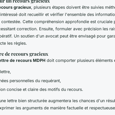
our un recours gracieux
ecours gracieux
, plusieurs étapes doivent être suivies mé
intéressé doit recueillir et vérifier l'ensemble des informat
 contestée. Cette compréhension approfondie est cruciale p
essitant correction. Ensuite, formuler avec précision les ra
pératif. Un soutien d'un avocat peut être envisagé pour gara
te les règles.
re de recours gracieux
ettre de recours MDPH
doit comporter plusieurs éléments e
lettre,
ées personnelles du requérant,
on concise et claire des motifs du recours.
une lettre bien structurée augmentera les chances d'un résult
exprimer les arguments de manière factuelle et respectueuse