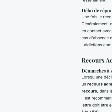
Délai de répo
Une fois le rec
Généralement, 
en contact avec
cas d'absence d
juridictions co
Recours Ad
Démarches à s
Lorsqu'une déci
un
recours adm
recours
, dans l
Il est recommand
lettre doit êtr
à la MDPH.