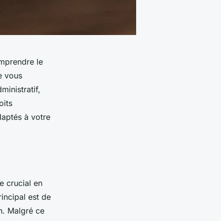
mprendre le
e vous
ministratif,
oits
daptés à votre
 crucial en
incipal est de
en. Malgré ce