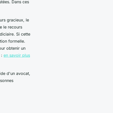
estées. Dans ces
urs gracieux, le
e le recours
iciaire. Si cette
tion formelle.
our obtenir un
 :
en savoir plus
ide d'un avocat,
rsonnes