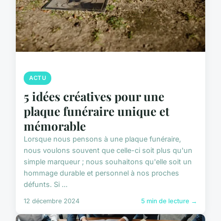
ACTU
5 idées créatives pour une
plaque funéraire unique et
mémorable
Lorsque nous pensons à une plaque funéraire,
nous voulons souvent que celle-ci soit plus qu'un
simple marqueur ; nous souhaitons qu'elle soit un
hommage durable et personnel à nos proches
défunts. Si ...
12 décembre 2024
5 min de lecture →