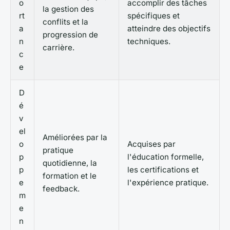
o
accomplir des tâches
la gestion des
rt
spécifiques et
conflits et la
a
atteindre des objectifs
progression de
n
techniques.
carrière.
c
e
D
é
v
el
Améliorées par la
o
Acquises par
pratique
p
l'éducation formelle,
quotidienne, la
p
les certifications et
formation et le
e
l'expérience pratique.
feedback.
m
e
n