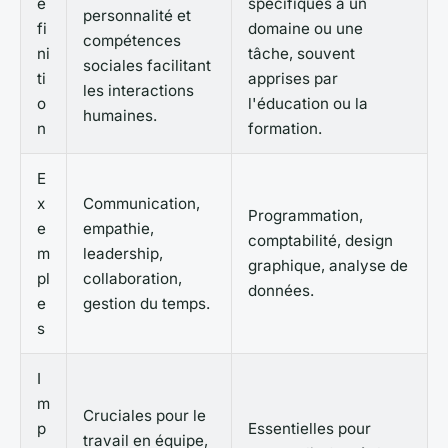
é
spécifiques à un
personnalité et
fi
domaine ou une
compétences
ni
tâche, souvent
sociales facilitant
ti
apprises par
les interactions
o
l'éducation ou la
humaines.
n
formation.
E
x
Communication,
Programmation,
e
empathie,
comptabilité, design
m
leadership,
graphique, analyse de
pl
collaboration,
données.
e
gestion du temps.
s
I
m
Cruciales pour le
p
Essentielles pour
travail en équipe,